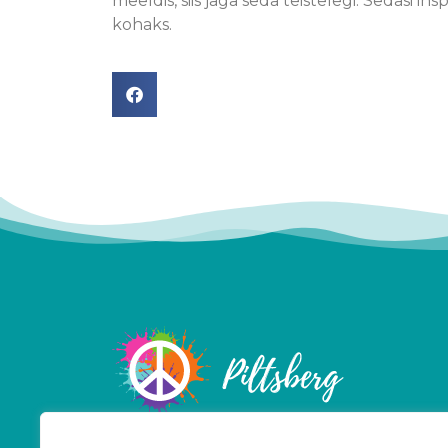
meeldis, siis jaga seda teistelegi. Sedasi
kohaks.