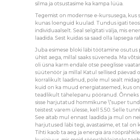
silma ja otsustasime ka kampa lüüa.
Tegemist on modernse e-kursusega, kus sa
kunas loenguid kuulad. Tundus igati teo
individuaalselt. Seal selgitati välja, mis e
laadida. Sest kuidas sa saad olla lapsega rahu
Juba esimese bloki läbi töötamine osutus p
ühist aega, millal saaks süveneda. Ma võtsin
oli üsna karm endale otse peeglisse vaata
süütenöör ja millal Katul sellised päevad 
korralikult laadinud, pole mul sealt midag
kuid on ka muud energiatasemed, kus on võ
teadlikult tähelepanu pööranud. Õnneks ol
sisse harjutatud hommikune \”super tund\”
teistest varem ülesse, kell 5.50. Selle tun
See aitab mul ennast laadida ja mul on n
harjutused läbi tegi, avastasime, et tal on
Tihti kaob ta aeg ja energia ära rööprähk
kurjajuur, mis meid rööprähklejateks teeb. 