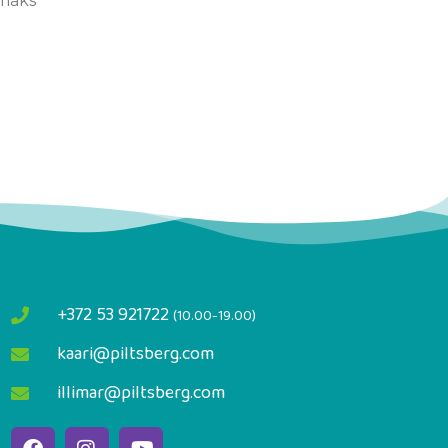
emaks
+372 53 921722
(10.00-19.00)
kaari@piltsberg.com
illimar@piltsberg.com