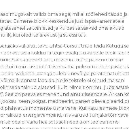
ad mugavalt valida oma aega, millal töölehed täidad ja
statav. Esimene blokk keskendus just lapsevanematele
nergiatasemel sa toimetad ja kuidas sa saaksid oma akusid
lik, kui oled ise ärevust ja stressi täis.
arajaks väljakutseks. Lihtsalt ei suutnud leida Katuga s
 ennast siiski kokku ja tegin esialgu üksi selle bloki läbi.
mine. Sain koheselt aru, miks mul mõni päev on lühike
on. Kui minu tass pole täis ehk ma pole oma energiavarus
i anda. Väikeste lastega tuleb unevõlga paratamatult ett
imalik ennast laadida. Neile teistele ei olnud ma seni
in seda teinud alateadlikult. Nimelt on mul juba aastai
. See on päeva esimene tund ainult iseendale. Ärkan kõ
ni jooksul teen joogat, mediteerin, panen päeva plaanid pa
eid plahvatus momente üsna vähe. Kui Katu esimese blok
 korralikud energiavampiirid, mis varusid tühjaks tõmbava
lemise peale. Vana hea sotsiaalmeedia on see esimene
Katu viskab päris tihti telefoni pilgu ja endale tunnista