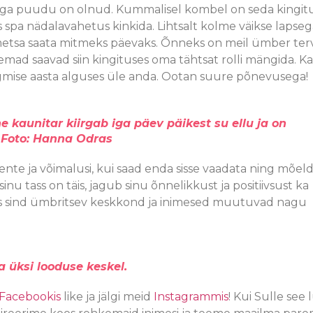
ega puudu on olnud. Kummalisel kombel on seda kingit
 spa nädalavahetus kinkida. Lihtsalt kolme väikse lapseg
metsa saata mitmeks päevaks. Õnneks on meil ümber ter
Nemad saavad siin kingituses oma tähtsat rolli mängida. K
rgmise aasta alguses üle anda. Ootan suure põnevusega!
ne kaunitar kiirgab iga päev päikest su ellu ja on
 Foto: Hanna Odras
nte ja võimalusi, kui saad enda sisse vaadata ning mõeld
inu tass on täis, jagub sinu õnnelikkust ja positiivsust ka
das sind ümbritsev keskkond ja inimesed muutuvad nagu
 üksi looduse keskel.
Facebookis
like ja jälgi meid
Instagrammis
! Kui Sulle see