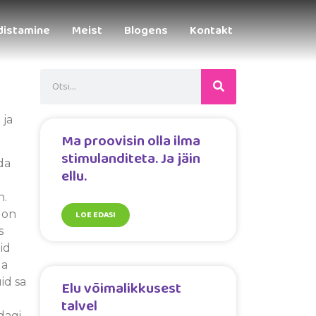
ldistamine
Meist
Blogens
Kontakt
 ja
Ma proovisin olla ilma
stimulanditeta. Ja jäin
da
ellu.
n.
 on
LOE EDASI
s
id
ga
id sa
Elu võimalikkusest
talvel
dagi,