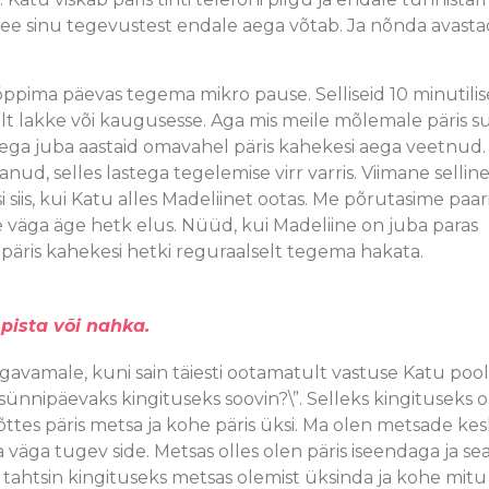
is see sinu tegevustest endale aega võtab. Ja nõnda avasta
õppima päevas tegema mikro pause. Selliseid 10 minutili
alt lakke või kaugusesse. Aga mis meile mõlemale päris s
eisega juba aastaid omavahel päris kahekesi aega veetnud.
ud, selles lastega tegelemise virr varris. Viimane sellin
siis, kui Katu alles Madeliinet ootas. Me põrutasime paar
e väga äge hetk elus. Nüüd, kui Madeliine on juba paras
 päris kahekesi hetki reguraalselt tegema hakata.
 pista või nahka.
ügavamale, kuni sain täiesti ootamatult vastuse Katu pool
nipäevaks kingituseks soovin?\”. Selleks kingituseks oli
tes päris metsa ja kohe päris üksi. Ma olen metsade kes
äga tugev side. Metsas olles olen päris iseendaga ja sea
 tahtsin kingituseks metsas olemist üksinda ja kohe mitu