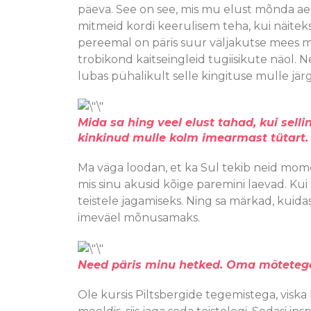
päeva. See on see, mis mu elust mõnda a
mitmeid kordi keerulisem teha, kui näiteks
pereemal on päris suur väljakutse mees 
trobikond kaitseingleid tugiisikute näol. 
lubas pühalikult selle kingituse mulle jä
Mida sa hing veel elust tahad, kui selli
kinkinud mulle kolm imearmast tütart.
Ma väga loodan, et ka Sul tekib neid mome
mis sinu akusid kõige paremini laevad. Kui s
teistele jagamiseks. Ning sa märkad, kui
imeväel mõnusamaks.
Need päris minu hetked. Oma mõtetega
Ole kursis Piltsbergide tegemistega, viska