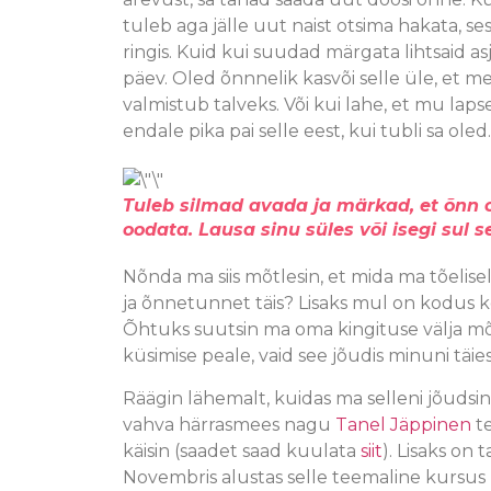
tuleb aga jälle uut naist otsima hakata,
ringis. Kuid kui suudad märgata lihtsaid as
päev. Oled õnnnelik kasvõi selle üle, et me
valmistub talveks. Või kui lahe, et mu lap
endale pika pai selle eest, kui tubli sa oled.
Tuleb silmad avada ja märkad, et õnn o
oodata. Lausa sinu süles või isegi sul 
Nõnda ma siis mõtlesin, et mida ma tõelise
ja õnnetunnet täis? Lisaks mul on kodus 
Õhtuks suutsin ma oma kingituse välja mõel
küsimise peale, vaid see jõudis minuni täi
Räägin lähemalt, kuidas ma selleni jõudsin
vahva härrasmees nagu
Tanel Jäppinen
te
käisin (saadet saad kuulata
siit
). Lisaks on
Novembris alustas selle teemaline kursus