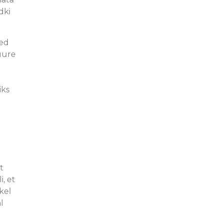
dki
sed
uure
e
iks
t
, et
kel
l