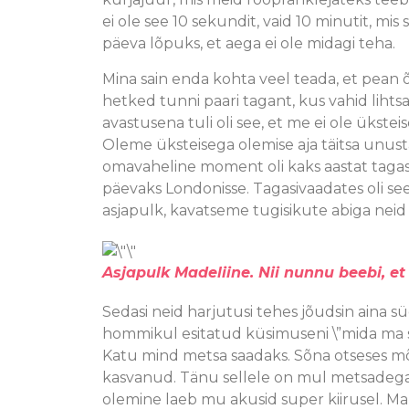
ei ole see 10 sekundit, vaid 10 minutit, m
päeva lõpuks, et aega ei ole midagi teha.
Mina sain enda kohta veel teada, et pean 
hetked tunni paari tagant, kus vahid lihts
avastusena tuli oli see, et me ei ole ükst
Oleme üksteisega olemise aja täitsa unustan
omavaheline moment oli kaks aastat tagasi 
päevaks Londonisse. Tagasivaadates oli se
asjapulk, kavatseme tugisikute abiga neid
Asjapulk Madeliine. Nii nunnu beebi, et
Sedasi neid harjutusi tehes jõudsin aina s
hommikul esitatud küsimuseni \”mida ma sün
Katu mind metsa saadaks. Sõna otseses mõt
kasvanud. Tänu sellele on mul metsadega v
olemine laeb mu akusid super kiirusel. Ma