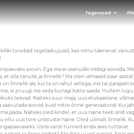
Tegevused
Pi
kõiki toredaid tegelaskujusid, kes minu täienevat vanust
.
nipäevaks soovin. Ega ma ei osanudki midagi soovida. Mi
, et olla tänulik ja õnnelik? Ma olen viimased paar aastat
 on õnnelik siis, kui ta on rahul sellega, mis tal parajasti o
ame, ei pruugi me seda kunagi kätte saada. Hullem lugu
elikuks teevad. Näiteks suur maja, uus elukaaslane, võima
 saavutada soovid, kuid mitte õnne generaatorid. Kui jah
ima jääda. Näiteks oled kindel, et uus naine teeb sind vä
u ellu uus tore unistuste naine. Oled ülimalt õnnelik. Ku
e igapäevaseks. Üsna varsti tunned enda sees tuttavat
s kohast sa õnne leidsid? Eks ikka uuest naisest. Egas mi