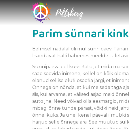
Parim sünnari kink
Eelmisel nädalal oli mul sünnipäev. Tänan 
lisanduvat halli habemes meelde tuletasid
Sünnipäeva eel küsis Katu, et mida ma sün
saab soovida inimene, kellel on kõik olemas
elanud sellise elufilosoofia järgi, et inimene
Õnnega on nõnda, et kui me seda taga aj
siis, kui arvame, et välised asjad meid õnn
auto jne. Need võivad olla eesmärgid, mida
midagi õnne tunde pärast, võidki neid jaht
õnnelikuks. Ja ühel kenal päeval ilmubki s
harjud selle õnnega ära. See muutub sull
ärevust, sa tahad saada uut doosi õnne. Ku