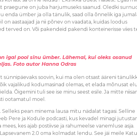
 sest praegune on juba harjumuseks saanud. Oledki surnu
ju enda ümber ja olla tänulik, saad olla õnnelik iga jumal
il on aastaajad ja nii põnev on vaadata, kuidas loodus
sed terved on. Või pakendeid pakendi konteinerisse viies 
n igal pool sinu ümber. Lähemal, kui oleks osanud
seljas. Foto autor Hanna Odras
lt sünnipäevaks soovin, kui ma olen otsast ääreni tänulik
kõik vajalikud kodumasinad olemas, et elada mõnusat el
da. Õigemini tuli see ise minu seest esile. Ja mitte niis
esti ootamatul moel.
. Selleks pean minema lausa mitu nädalat tagasi. Selline
eb Pere ja Kodule podcasti, kus kevadel minagi jutust
 ta mees, kes ajab postiivse ja rahumeelse vanemluse asja.
 Lapsevanem 2.0 oma kolmadat lendu. See jäi meile Kat