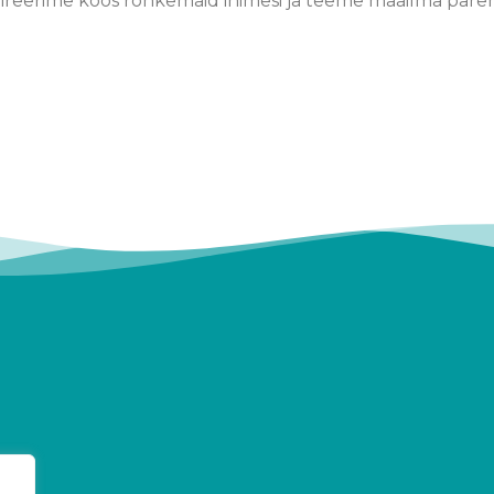
 inspireerime koos rohkemaid inimesi ja teeme maailma par