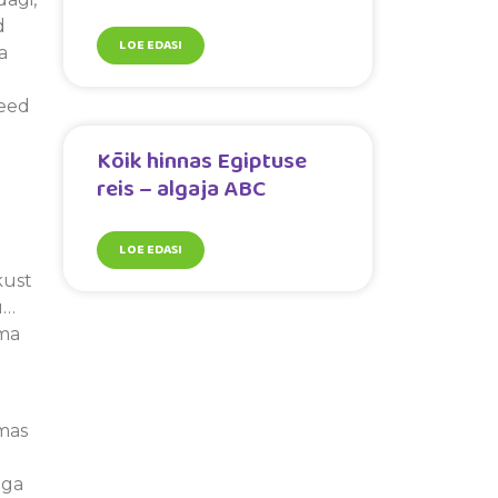
d
LOE EDASI
a
teed
Kõik hinnas Egiptuse
reis – algaja ABC
LOE EDASI
kust
u…
ama
amas
uga