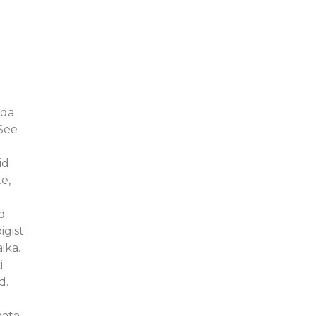
eda
 See
id
e,
d
igist
ika.
i
d.
mata