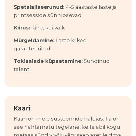
Spetsialiseerunud:
4-5 aastaste laste ja
printsesside sünnipäevad.
Kiirus:
Kiire, kui välk.
Mürgeldamine:
Laste kilked
garanteeritud.
Tokisaiade küpsetamine:
Sündinud
talent!
Kaari
Kaari on meie süsteemide haldjas. Ta on
see nähtamatu tegelane, kelle abil kogu
metsas sündiv võluvägi saab aset leidma.