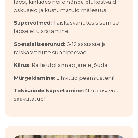
lapsi, kinkides neile nõnda elukestvaid
oskuseid ja kustumatuid mälestusi.
Supervõimed:
Täiskasvanutes sisemise
lapse ellu äratamine.
Spetsialiseerunud:
6-12 aastaste ja
täiskasvanute sünnipäevad.
Kiirus:
Ralliautol annab järele jõuda!
Mürgeldamine:
Lihvitud peensusteni!
Tokisaiade küpsetamine:
Ninja osavus
saavutatud!