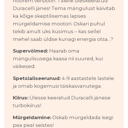
noorem versioon. Täielik üleskeeratud
Duracelli jänes! Tema mängulust käivitab
ka kõige skeptilisemas lapses
mürgeldamise mootori. Oskari puhul
tekib ainult üks küsimus – kas sellel
mehel saab üldse kunagi energia otsa…?
Supervõimed:
Haarab oma
mängulisusega kaasa nii suured, kui
väikesed.
Spetsialiseerunud:
4-9 aastastele lastele
ja omab kogemusi täiskasvanutega.
Kiirus:
Ülesse keeratud Duracelli jänese
turbokiirus!
Mürgeldamine:
Oskab mürgeldada isegi
pea peal seistes!