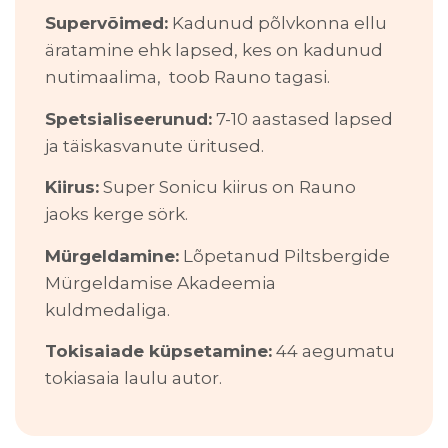
Supervõimed:
Kadunud põlvkonna ellu
äratamine ehk lapsed, kes on kadunud
nutimaalima, toob Rauno tagasi.
Spetsialiseerunud:
7-10 aastased lapsed
ja täiskasvanute üritused.
Kiirus:
Super Sonicu kiirus on Rauno
jaoks kerge sörk.
Mürgeldamine:
Lõpetanud Piltsbergide
Mürgeldamise Akadeemia
kuldmedaliga.
Tokisaiade küpsetamine:
44 aegumatu
tokiasaia laulu autor.