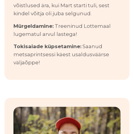
võistlused ära, kui Mart starti tuli, sest
kindel võitja oli juba selgunud.
Mürgeldamine:
Treeninud Lottemaal
lugematul arvul lastega!
Tokisaiade küpsetamine:
Saanud
metsaprintsessi käest usaldusväärse
väljaõppe!