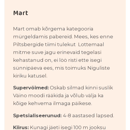
Mart
Mart omab kõrgema kategooria
mürgeldamis pabereid. Mees, kes enne
Piltsbergide tiimi tulekut Lottemaal
mitme suve jagu erinevaid tegelasi
kehastanud on, ei löö risti ette isegi
sünnipäeva ees, mis toimuks Niguliste
kiriku katusel.
Supervõimed:
Oskab silmad kinni suslik
Väino moodi rääkida ja võlub välja ka
kõige kehvema ilmaga päikese.
Spetsialiseerunud:
4-8 aastased lapsed.
Kiirus:
Kunagi jäeti isegi 100 m jooksu