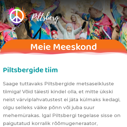
Meie Meeskond
Piltsbergide tiim
Saage tuttavaks Piltsbergide metsaseikluste
tiimiga! Võid täiesti kindel olla, et mitte ükski
neist värviplahvatustest ei jäta külmaks kedagi,
olgu selleks väike põnn või juba suur
mehemürakas. Igal Piltsbergi tegelase sisse on
paigutatud korralik rõõmugeneraator,