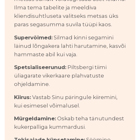
Ilma tema tabelite ja meeldiva
kliendisuhtluseta valitseks metsas üks
paras segasumma suvila tüüpi kaos.
Supervõimed:
Silmad kinni segamini
läinud lõngakera lahti harutamine, kasvõi
hammaste abil kui vaja.
Spetsialiseerunud:
Piltsbergi tiimi
üliagarate vikerkaare plahvatuste
ohjeldamine.
Kiirus:
Vastab Sinu päringule kiiremini,
kui esimesel võimalusel.
Mürgeldamine:
Oskab teha tänutundest
kukerpalliga kummardusi.
Tokisaiade küpsetamine:
Söömine